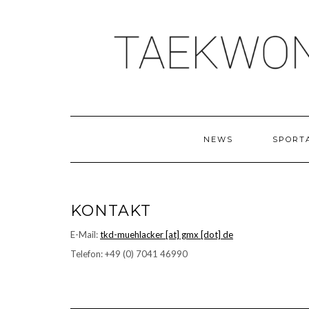
Skip
to
content
NEWS
SPORT
KONTAKT
E-Mail:
tkd-muehlacker [at] gmx [dot] de
Telefon: +49 (0) 7041 46990