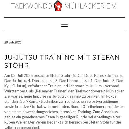
Skip
to
content
Toggle Navigation
20. Juli 2025
JU-JUTSU TRAINING MIT STEFAN
STÖHR
Am 03. Juli 2025 besuchte Stefan Stöhr (6. Dan Doce Pares Eskrima, 5.
Dan Ju-Jutsu, 4. Dan Jiu-Jitsu, 3. Dan Hanbo-Jutsu, 1. Dan Judo, 3. Dan
Kyu Ki-Jutsu), erfrahrener Trainier und Lehrwart im Ju-Jutsu-Verband
Württemberg, als „Reisender Trainer“ den Taekwondoverein Mühlacker.
Ziel war es, neue Impulse ins Ju-Jutsu-Training zu bringen. Im Fokus
standen „3er“-Kontakttechniken zur realistischen Selbstverteidigung
sowie kreative Stockabwehrmethoden. Rund 20 Teilnehmer profitierten
von einem abwechslungsreichen, intensiven Training. Zum Abschluss
gab es ein gemeinsames Essen in geselliger Runde bei Abteilungsleiter
Ruben Weiler. Der Verein bedankt sich herzlich bei Stefan Stöhr für die
tolle Trainingseinheit!